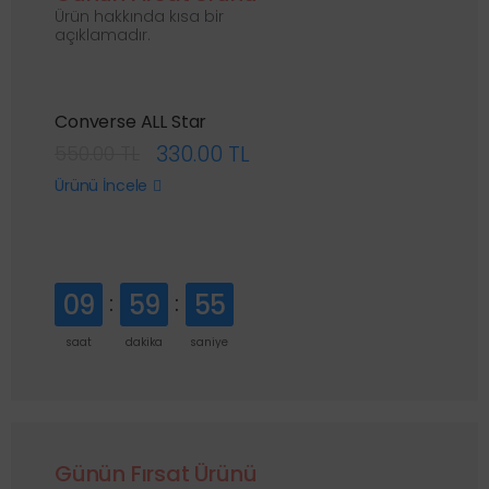
Ürün hakkında kısa bir
açıklamadır.
Converse ALL Star
330.00 TL
550.00 TL
Ürünü İncele
09
59
54
saat
dakika
saniye
Günün Fırsat Ürünü