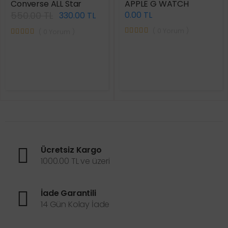
Converse ALL Star
APPLE G WATCH
550.00 TL
0.00 TL
330.00 TL
( 0 Yorum )
( 0 Yorum )
Ücretsiz Kargo
1000.00 TL ve üzeri
İade Garantili
14 Gün Kolay İade