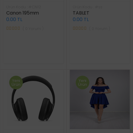
Ürün Kodu : #CN12
Ürün Kodu : #ss
Canon 195mm
TABLET
0.00 TL
0.00 TL
( 0 Yorum )
( 0 Yorum )
Yeni
Yeni
Ürün
Ürün