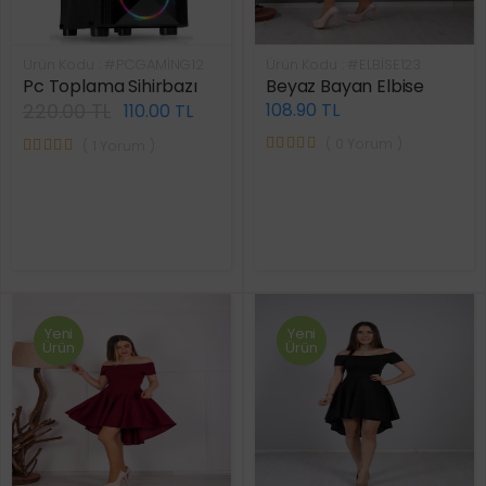
Ürün Kodu : #PCGAMİNG12
Ürün Kodu : #ELBİSE123
Pc Toplama Sihirbazı
Beyaz Bayan Elbise
220.00 TL
108.90 TL
110.00 TL
( 0 Yorum )
( 1 Yorum )
Yeni
Yeni
Ürün
Ürün