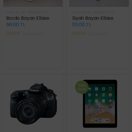
Ürün Kodu : #ELBİSE123
Ürün Kodu : #ELBİSE123
Bordo Bayan Elbise
Siyah Bayan Elbise
66.00 TL
110.00 TL
( 0 Yorum )
( 0 Yorum )
Yeni
Ürün