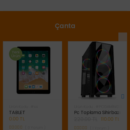
Çanta
Yeni
Ürün
Ürün Kodu : #ss
Ürün Kodu : #PCGAMİNG12
TABLET
Pc Toplama Sihirbazı
0.00 TL
220.00 TL
110.00 TL
( 0 Yorum )
( 1 Yorum )