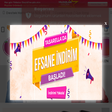
Üyelik Kaydı / Üye Girişi
Destek Hattı: 0533 506 36 94
X
0
0
Mobil Menü
Karşılaştırma
Favorilerim
Sepet
Çanta
Giyim
Mobilya
BEBEK GİYİM