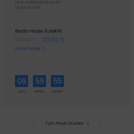
Ürün hakkında kısa bir
açıklamadır.
Beats House Kulaklık
110.00 TL
220.00 TL
Ürünü İncele
09
59
54
saat
dakika
saniye
Tüm Fırsat Ürünleri