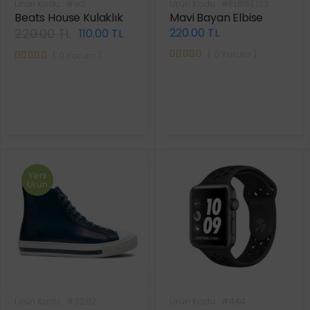
Ürün Kodu : #e2
Ürün Kodu : #ELBİSE123
Beats House Kulaklık
Mavi Bayan Elbise
220.00 TL
220.00 TL
110.00 TL
( 0 Yorum )
( 0 Yorum )
Yeni
Ürün
Ürün Kodu : #32112
Ürün Kodu : #444